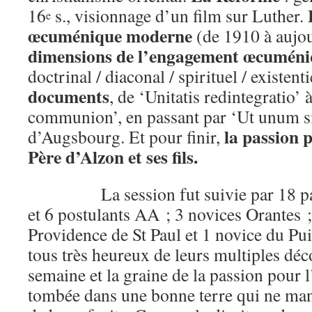
16
s., visionnage d’un film sur Luther.
e
œcuménique moderne
(de 1910 à aujo
dimensions de l’engagement œcuméni
doctrinal / diaconal / spirituel / existenti
documents
, de ‘Unitatis redintegratio’ à
communion’, en passant par ‘Ut unum sin
la passion p
d’Augsbourg. Et pour finir,
Père d’Alzon et ses fils.
La session fut suivie par 18 p
et 6 postulants AA ; 3 novices Orantes ;
Providence de St Paul et 1 novice du Puit
tous très heureux de leurs multiples déc
semaine et la graine de la passion pour l
tombée dans une bonne terre qui ne ma