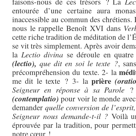
faisons-nous de ces trésors ? La
Lec
entourée d’une certaine aura monast
inaccessible au commun des chrétiens. 
nous le rappelle Benoît XVI dans
Ver
cette riche tradition de méditation de l’É
se vit très simplement. Après avoir dema
la
Lectio divina
se déroule en quatre
(lectio),
que dit en soi le texte ?
, san
médi
précompréhension du texte. 2- la
prière
(orati
me dit le texte ? 3- la
Seigneur en réponse à sa Parole
?
(contemplatio)
pour voir le monde avec 
demander
quelle conversion de l’esprit,
Seigneur nous demande-t-il ?
Voilà u
éprouvée par la tradition, pour permettr
notre cœur !